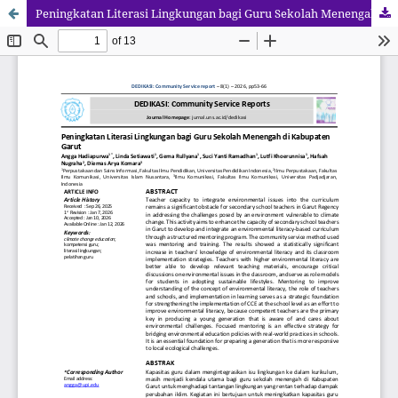
Peningkatan Literasi Lingkungan bagi Guru Sekolah Menengah di Kabupaten Garut