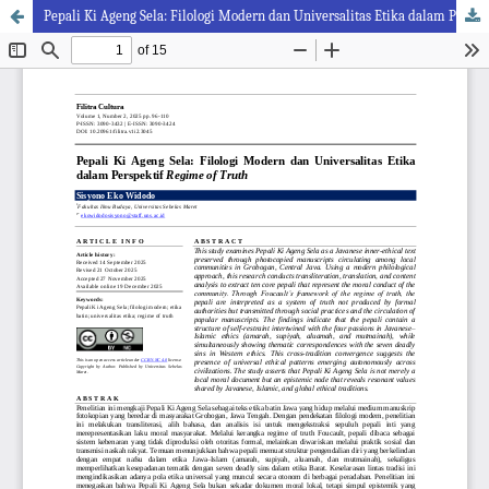
Pepali Ki Ageng Sela: Filologi Modern dan Universalitas Etika dalam Perspektif Regime of Truth