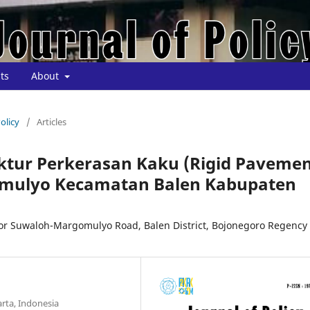
ts
About
Policy
/
Articles
ktur Perkerasan Kaku (Rigid Pavemen
omulyo Kecamatan Balen Kabupaten
for Suwaloh-Margomulyo Road, Balen District, Bojonegoro Regency
arta, Indonesia