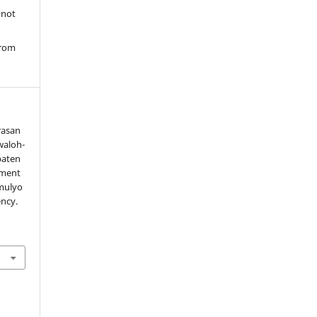
 not
from
rasan
waloh-
paten
ement
mulyo
ency.