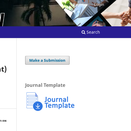
Register
Login
Search
Make a Submission
t)
Journal Template