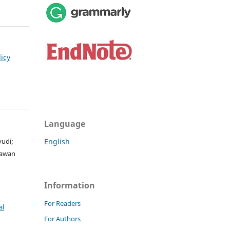
licy
Language
yudi;
English
yawan
Information
For Readers
al
For Authors