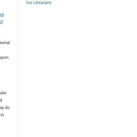
For Librarians
ns
0)
terial
 upon
iate
nd
may do
 in