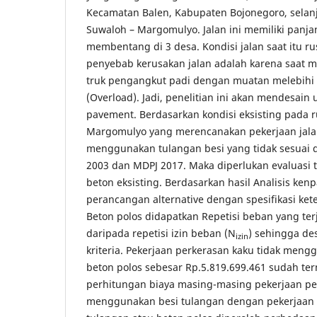
Kecamatan Balen, Kabupaten Bojonegoro, selanj
Suwaloh – Margomulyo. Jalan ini memiliki panja
membentang di 3 desa. Kondisi jalan saat itu ru
penyebab kerusakan jalan adalah karena saat mu
truk pengangkut padi dengan muatan melebihi 
(Overload). Jadi, penelitian ini akan mendesain u
pavement. Berdasarkan kondisi eksisting pada r
Margomulyo yang merencanakan pekerjaan jalan
menggunakan tulangan besi yang tidak sesuai
2003 dan MDPJ 2017. Maka diperlukan evaluasi t
beton eksisting. Berdasarkan hasil Analisis ken
perancangan alternative dengan spesifikasi ket
Beton polos didapatkan Repetisi beban yang ter
daripada repetisi izin beban (N
) sehingga de
izin
kriteria. Pekerjaan perkerasan kaku tidak men
beton polos sebesar Rp.5.819.699.461 sudah te
perhitungan biaya masing-masing pekerjaan pe
menggunakan besi tulangan dengan pekerjaan 