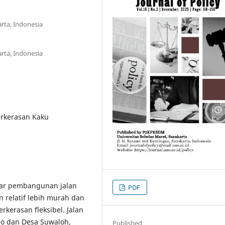
arta, Indonesia
arta, Indonesia
erkerasan Kaku
esar pembangunan jalan
PDF
 relatif lebih murah dan
rkerasan fleksibel. Jalan
o dan Desa Suwaloh,
Published