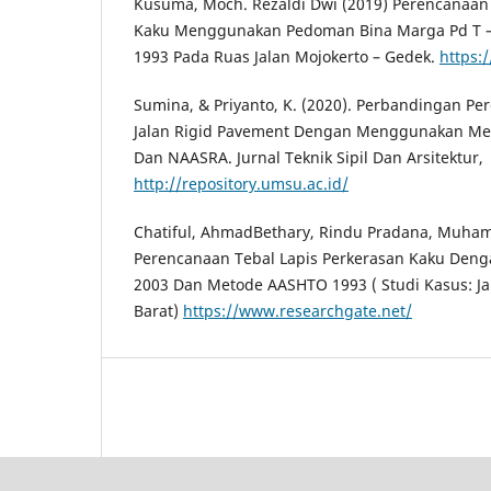
Kusuma, Moch. Rezaldi Dwi (2019) Perencanaan 
Kaku Menggunakan Pedoman Bina Marga Pd T – 
1993 Pada Ruas Jalan Mojokerto – Gedek.
https:
Sumina, & Priyanto, K. (2020). Perbandingan P
Jalan Rigid Pavement Dengan Menggunakan Met
Dan NAASRA. Jurnal Teknik Sipil Dan Arsitektur,
http://repository.umsu.ac.id/
Chatiful, AhmadBethary, Rindu Pradana, Muha
Perencanaan Tebal Lapis Perkerasan Kaku Den
2003 Dan Metode AASHTO 1993 ( Studi Kasus: Jal
Barat)
https://www.researchgate.net/