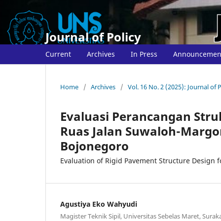
Journal of Policy
Current
Archives
In Press
Announcemen
Home
/
Archives
/
Vol. 16 No. 2 (2025): Journal of 
Evaluasi Perancangan Stru
Ruas Jalan Suwaloh-Marg
Bojonegoro
Evaluation of Rigid Pavement Structure Design 
Agustiya Eko Wahyudi
Magister Teknik Sipil, Universitas Sebelas Maret, Surak