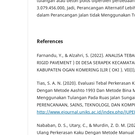
tulangan atau beton polos diperoleh perbedaan
3.079.456.000, Jadi, Perancangan Alternatif Le
dalam Perancangan Jalan tidak Menggunakan T
References
Farnandu, Y., & Alzahri, S. (2022). ANALISA TE
RIGID PAVEMENT ) DI DESA SERAPEK KECAMAT
KABUPATEN OGAN KOMERING ILIR ( OKI ). VII(I),
Tias, S. A. N. (2020). Evaluasi Tebal Perkerasan
Dengan Metode Aashto 1993 Dan Metode Bina M
Menggunakan Tulangan Pada Ruas Jalan Sungai J
PERENCANAAN, SAINS, TEKNOLOGI, DAN KOMPU
http://www.ejournal.uniks.ac.id/index.php/JUPE
Nababan, D. S., Utary, C., & Murdin, Z. D. M. (2
Ulang Perkerasan Kaku Dengan Metode Manual 