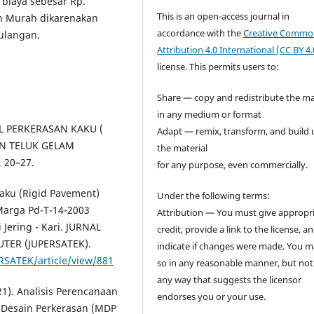
 biaya sebesar Rp.
This is an open-access journal in
bih Murah dikarenakan
accordance with the
Creative Commo
ulangan.
Attribution 4.0 International (CC BY 4.
license. This permits users to:
Share — copy and redistribute the ma
in any medium or format
BAL PERKERASAN KAKU (
Adapt — remix, transform, and build
AN TELUK GELAM
the material
 20–27.
for any purpose, even commercially.
 Kaku (Rigid Pavement)
Under the following terms:
arga Pd-T-14-2003
Attribution — You must give appropr
ering - Kari. JURNAL
credit, provide a link to the license, a
TER (JUPERSATEK).
indicate if changes were made. You 
RSATEK/article/view/881
so in any reasonable manner, but not
any way that suggests the licensor
021). Analisis Perencanaan
endorses you or your use.
Desain Perkerasan (MDP