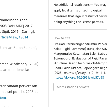
No additional restrictions — You may
apply legal terms or technological
measures that legally restrict others 
Perbandingan Tebal
doing anything the license permits.
-2003 DAN MDPJ 2017
 Sipil, 2019, [Daring].
article/view/13614
How to Cite
Evaluasi Perancangan Struktur Perke
rkerasan Beton Semen",
Kaku (Rigid Pavement) Ruas Jalan Su
Margomulyo Kecamatan Balen Kabu
Bojonegoro: Evaluation of Rigid Pav
Structure Design for Suwaloh-Margo
 Ahmad Wicaksono, (2020)
Road, Balen District, Bojonegoro Reg
alan di indonesia:
(2025).
Journal of Policy
,
16
(2), 94-111.
https://doi.org/10.20961/wja57p98
perencanaan perkerasan
More Citation Formats
de sni pd t-14-2003 dan
tions