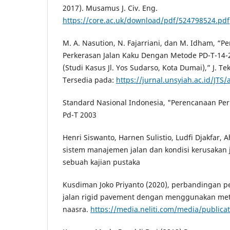
2017). Musamus J. Civ. Eng.
https://core.ac.uk/download/pdf/524798524.pdf
M. A. Nasution, N. Fajarriani, dan M. Idham, “
Perkerasan Jalan Kaku Dengan Metode PD-T-14
(Studi Kasus Jl. Yos Sudarso, Kota Dumai),” J. Tek.
Tersedia pada:
https://jurnal.unsyiah.ac.id/JTS/
Standard Nasional Indonesia, "Perencanaan Pe
Pd-T 2003
Henri Siswanto, Harnen Sulistio, Ludfi Djakfar,
sistem manajemen jalan dan kondisi kerusakan j
sebuah kajian pustaka
Kusdiman Joko Priyanto (2020), perbandingan 
jalan rigid pavement dengan menggunakan meto
naasra.
https://media.neliti.com/media/publica