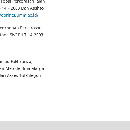
Tebal Perkerasan Jalan
14 – 2003 Dan Aashto
//eprints.umm.ac.id/
erencanaan Perkerasan
ode SNI Pd T-14-2003
mmad Fakhruriza,
gan Metode Bina Marga
an Akses Tol Cilegon