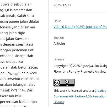
utnya disebut Jalan
2025-12-31
ng 1,8 kilometer dan
sak parah, Salah satu
Issue
sim panen jalan dilalui
Vol. 16 No. 2 (2025): Journal of Po
tonase yang diizinkan
lang jalan rigid
Section
uas jalan Suwaloh -
Articles
 dengan spesifikasi
 dengan pedoman Pdt
erhadap kinerja slab
License
pave didapatkan
Copyright (c) 2025 Agustiya Eko Wah
ebalan slab beton 25cm,
Florentina Pungky Pramesti; Ary Set
jadi (N
) lebih kecil
terjadi
sain tersebut memenuhi
ggunakan tulangan atau
rmasuk PPN 11%. Dari
This work is licensed under a
Creative
rkerasan kaku
Commons Attribution 4.0 Internation
perkerasan kaku tanpa
License
.