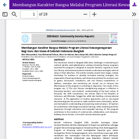
Membangun Karakter Bangsa Melalui Program Literasi Kewarganegaraan Bagi Guru dan Siswa di Sekolah Indonesia-Bangkok