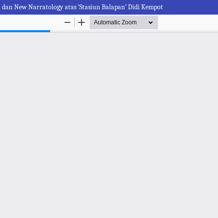
 dan New Narratology atas ‘Stasiun Balapan’ Didi Kempot