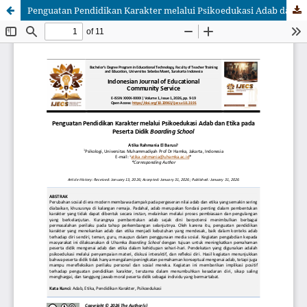
Penguatan Pendidikan Karakter melalui Psikoedukasi Adab dan Etika pada Peserta Didik Boarding School