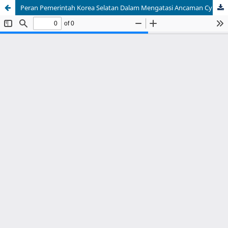
Peran Pemerintah Korea Selatan Dalam Mengatasi Ancaman Cyberbullying Terhadap Personal Security Bintang Korea Tahun 2019-2020