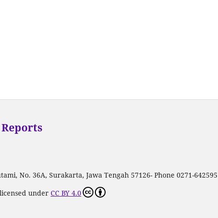
 Reports
 Sutami, No. 36A, Surakarta, Jawa Tengah 57126- Phone 0271-642595
 licensed under
CC BY 4.0