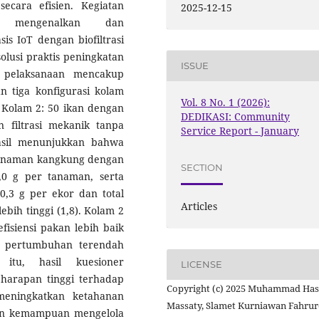
cara efisien. Kegiatan
2025-12-15
k mengenalkan dan
s IoT dengan biofiltrasi
olusi praktis peningkatan
ISSUE
 pelaksanaan mencakup
an tiga konfigurasi kolam
Vol. 8 No. 1 (2026):
; Kolam 2: 50 ikan dengan
DEDIKASI: Community
n filtrasi mekanik tanpa
Service Report - January
 Hasil menunjukkan bahwa
tanaman kangkung dengan
SECTION
,0 g per tanaman, serta
,3 g per ekor dan total
Articles
ebih tinggi (1,8). Kolam 2
siensi pakan lebih baik
n pertumbuhan terendah
 itu, hasil kuesioner
LICENSE
harapan tinggi terhadap
Copyright (c) 2025 Muhammad Ha
meningkatkan ketahanan
Massaty, Slamet Kurniawan Fahrur
dan kemampuan mengelola