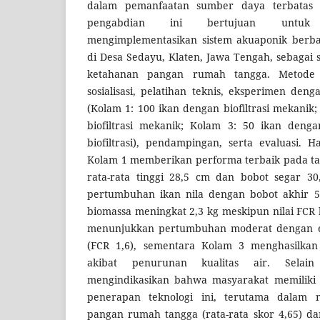
dalam pemanfaatan sumber daya terbatas se
pengabdian ini bertujuan untu
mengimplementasikan sistem akuaponik berbasi
di Desa Sedayu, Klaten, Jawa Tengah, sebagai s
ketahanan pangan rumah tangga. Metode
sosialisasi, pelatihan teknis, eksperimen deng
(Kolam 1: 100 ikan dengan biofiltrasi mekanik
biofiltrasi mekanik; Kolam 3: 50 ikan denga
biofiltrasi), pendampingan, serta evaluasi.
Kolam 1 memberikan performa terbaik pada 
rata-rata tinggi 28,5 cm dan bobot segar 30
pertumbuhan ikan nila dengan bobot akhir 50
biomassa meningkat 2,3 kg meskipun nilai FCR l
menunjukkan pertumbuhan moderat dengan efi
(FCR 1,6), sementara Kolam 3 menghasilka
akibat penurunan kualitas air. Selain
mengindikasikan bahwa masyarakat memiliki 
penerapan teknologi ini, terutama dalam 
pangan rumah tangga (rata-rata skor 4,65) 