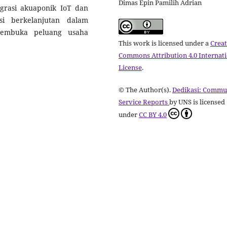
Dimas Epin Pamilih Adrian
egrasi akuaponik IoT dan
usi berkelanjutan dalam
membuka peluang usaha
This work is licensed under a
Creat
Commons Attribution 4.0 Internat
License
.
© The Author(s).
Dedikasi: Commu
Service Reports
by UNS is licensed
under
CC BY 4.0