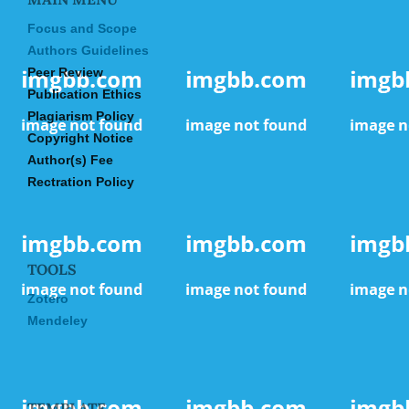
Focus and Scope
Authors Guidelines
Peer Review
Publication Ethics
Plagiarism Policy
Copyright Notice
Author(s) Fee
Rectration Policy
TOOLS
Zotero
Mendeley
TEMPLATE