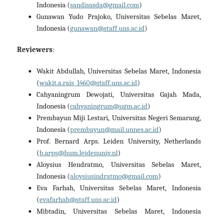
Indonesia (
sandisasda@gmail.com
)
Gunawan Yudo Prajoko, Universitas Sebelas Maret,
Indonesia (
gunawan@staff.uns.ac.id
)
Reviewers
:
Wakit Abdullah, Universitas Sebelas Maret, Indonesia
(
wakit.a.rais_1460@staff.uns.ac.id
)
Cahyaningrum Dewojati, Universitas Gajah Mada,
Indonesia (
cahyaningrum@ugm.ac.id
)
Prembayun Miji Lestari, Universitas Negeri Semarang,
Indonesia (
prembayun@mail.unnes.ac.id
)
Prof. Bernard Arps. Leiden University, Netherlands
(
b.arps@hum.leidenuniv.nl
)
Aloysius Hendratmo, Universitas Sebelas Maret,
Indonesia (
aloysiusindratmo@gmail.com
)
Eva Farhah, Universitas Sebelas Maret, Indonesia
(
evafarhah@staff.uns.ac.id
)
Mibtadin, Universitas Sebelas Maret, Indonesia