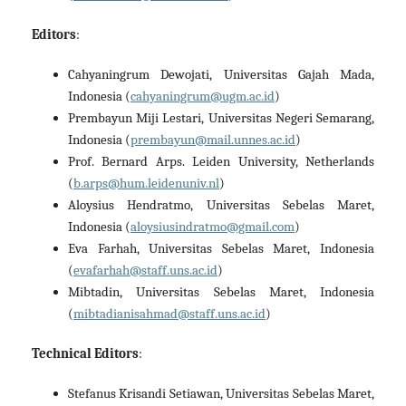
Editors
:
Cahyaningrum Dewojati, Universitas Gajah Mada,
Indonesia (
cahyaningrum@ugm.ac.id
)
Prembayun Miji Lestari, Universitas Negeri Semarang,
Indonesia (
prembayun@mail.unnes.ac.id
)
Prof. Bernard Arps. Leiden University, Netherlands
(
b.arps@hum.leidenuniv.nl
)
Aloysius Hendratmo, Universitas Sebelas Maret,
Indonesia (
aloysiusindratmo@gmail.com
)
Eva Farhah, Universitas Sebelas Maret, Indonesia
(
evafarhah@staff.uns.ac.id
)
Mibtadin, Universitas Sebelas Maret, Indonesia
(
mibtadianisahmad@staff.uns.ac.id
)
Technical Editors
:
Stefanus Krisandi Setiawan, Universitas Sebelas Maret,