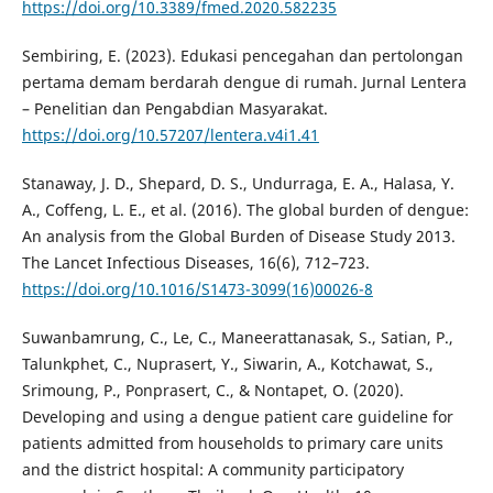
https://doi.org/10.3389/fmed.2020.582235
Sembiring, E. (2023). Edukasi pencegahan dan pertolongan
pertama demam berdarah dengue di rumah. Jurnal Lentera
– Penelitian dan Pengabdian Masyarakat.
https://doi.org/10.57207/lentera.v4i1.41
Stanaway, J. D., Shepard, D. S., Undurraga, E. A., Halasa, Y.
A., Coffeng, L. E., et al. (2016). The global burden of dengue:
An analysis from the Global Burden of Disease Study 2013.
The Lancet Infectious Diseases, 16(6), 712–723.
https://doi.org/10.1016/S1473-3099(16)00026-8
Suwanbamrung, C., Le, C., Maneerattanasak, S., Satian, P.,
Talunkphet, C., Nuprasert, Y., Siwarin, A., Kotchawat, S.,
Srimoung, P., Ponprasert, C., & Nontapet, O. (2020).
Developing and using a dengue patient care guideline for
patients admitted from households to primary care units
and the district hospital: A community participatory