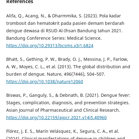
References
Alifa, Q., Acang, N., & Dharmmika, S. (2023). Pola kadar
trombosit dan hematokrit pada pasien demam berdarah
dengue dewasa di RSUD Al-Ihsan Bandung tahun 2021.
Bandung Conference Series: Medical Science.
https://doi.org/10.29313/bcsms.v3i1.6824
Bhatt, S., Gething, P. W., Brady, O. J., Messina, J. P., Farlow,
A. W., Moyes, C. L., et al. (2013). The global distribution and
burden of dengue. Nature, 496(7446), 504–507.
https://doi.org/10.1038/nature12060
Biswas, P., Ganguly, S., & Debnath, B. (2021). Dengue fever:
Stages, complication, diagnosis, and prevention strategies.
Asian Journal of Pharmaceutical and Clinical Research.
https://doi.org/10.22159/ajpcr.2021.v14i5.40960
Flórez, J. E. S., Marín Velásquez, K., Segura, C. A., et al.
(2024). Clinical manifestations of dengue in children and