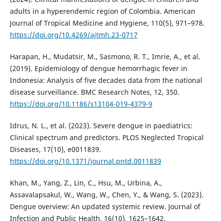
adults in a hyperendemic region of Colombia. American
Journal of Tropical Medicine and Hygiene, 110(5), 971–978.
https://doi.org/10.4269/ajtmh.23-0717
Harapan, H., Mudatsir, M., Sasmono, R. T., Imrie, A., et al.
(2019). Epidemiology of dengue hemorrhagic fever in
Indonesia: Analysis of five decades data from the national
disease surveillance. BMC Research Notes, 12, 350.
https://doi.org/10.1186/s13104-019-4379-9
Idrus, N. L., et al. (2023). Severe dengue in paediatrics:
Clinical spectrum and predictors. PLOS Neglected Tropical
Diseases, 17(10), e0011839.
https://doi.org/10.1371/journal.pntd.0011839
Khan, M., Yang, Z., Lin, C., Hsu, M., Urbina, A.,
Assavalapsakul, W., Wang, W., Chen, Y., & Wang, S. (2023).
Dengue overview: An updated systemic review. Journal of
Infection and Public Health, 16(10), 1625–1642.