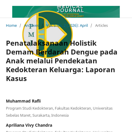
Home
/
Archives
/
Vol. 5 No. 2 (2026): April
/
Articles
Penatalaksanaan Holistik
Demam Berdarah Dengue pada
Anak melalui Pendekatan
Kedokteran Keluarga: Laporan
Kasus
Muhammad Rafli
Program Studi Kedokteran, Fakultas Kedokteran, Universitas
Sebelas Maret, Surakarta, Indonesia
Apriliana Vivy Chandra