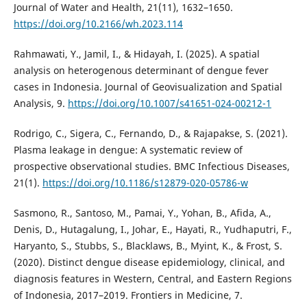
Journal of Water and Health, 21(11), 1632–1650.
https://doi.org/10.2166/wh.2023.114
Rahmawati, Y., Jamil, I., & Hidayah, I. (2025). A spatial
analysis on heterogenous determinant of dengue fever
cases in Indonesia. Journal of Geovisualization and Spatial
Analysis, 9.
https://doi.org/10.1007/s41651-024-00212-1
Rodrigo, C., Sigera, C., Fernando, D., & Rajapakse, S. (2021).
Plasma leakage in dengue: A systematic review of
prospective observational studies. BMC Infectious Diseases,
21(1).
https://doi.org/10.1186/s12879-020-05786-w
Sasmono, R., Santoso, M., Pamai, Y., Yohan, B., Afida, A.,
Denis, D., Hutagalung, I., Johar, E., Hayati, R., Yudhaputri, F.,
Haryanto, S., Stubbs, S., Blacklaws, B., Myint, K., & Frost, S.
(2020). Distinct dengue disease epidemiology, clinical, and
diagnosis features in Western, Central, and Eastern Regions
of Indonesia, 2017–2019. Frontiers in Medicine, 7.