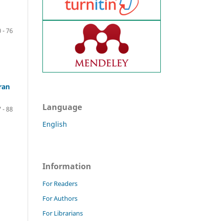
 - 76
ran
Language
 - 88
English
Information
For Readers
For Authors
For Librarians