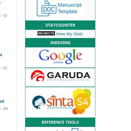
s
 - 51
STATCOUNTER
View My Stats
INDEXING
s
 - 61
ut
 - 69
REFERENCE TOOLS