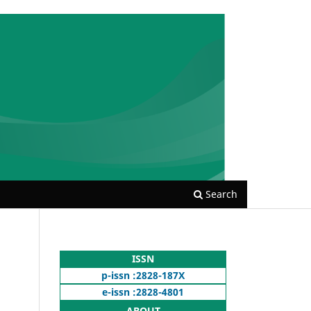
Search
ISSN
p-issn :2828-187X
e-issn :2828-4801
ABOUT