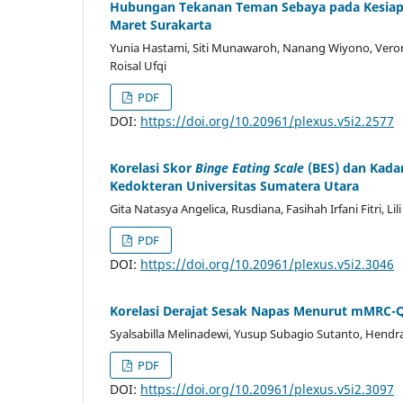
Hubungan Tekanan Teman Sebaya pada Kesiapan
Maret Surakarta
Yunia Hastami, Siti Munawaroh, Nanang Wiyono, Veronik
Roisal Ufqi
PDF
DOI:
https://doi.org/10.20961/plexus.v5i2.2577
Korelasi Skor
Binge Eating Scale
(BES) dan Kada
Kedokteran Universitas Sumatera Utara
Gita Natasya Angelica, Rusdiana, Fasihah Irfani Fitri, L
PDF
DOI:
https://doi.org/10.20961/plexus.v5i2.3046
Korelasi Derajat Sesak Napas Menurut mMRC-
Syalsabilla Melinadewi, Yusup Subagio Sutanto, Hendra
PDF
DOI:
https://doi.org/10.20961/plexus.v5i2.3097