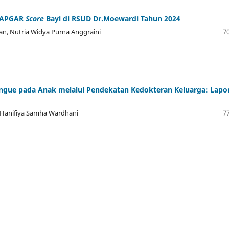
n APGAR
Score
Bayi di RSUD Dr.Moewardi Tahun 2024
wan, Nutria Widya Purna Anggraini
70
ngue pada Anak melalui Pendekatan Kedokteran Keluarga: Lapo
, Hanifiya Samha Wardhani
77