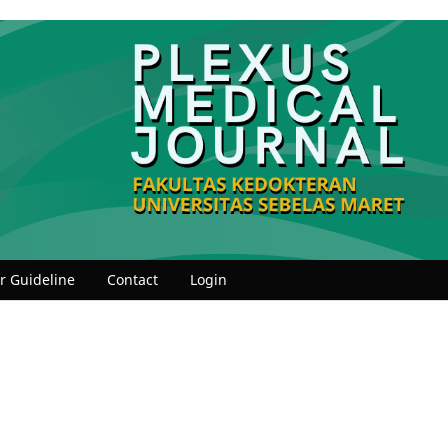
r Guideline
Contact
Login