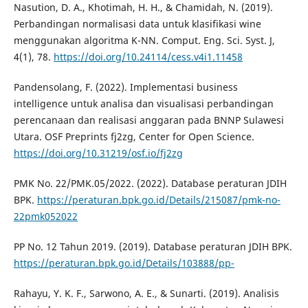
Nasution, D. A., Khotimah, H. H., & Chamidah, N. (2019).
Perbandingan normalisasi data untuk klasifikasi wine
menggunakan algoritma K-NN. Comput. Eng. Sci. Syst. J,
4(1), 78.
https://doi.org/10.24114/cess.v4i1.11458
Pandensolang, F. (2022). Implementasi business
intelligence untuk analisa dan visualisasi perbandingan
perencanaan dan realisasi anggaran pada BNNP Sulawesi
Utara. OSF Preprints fj2zg, Center for Open Science.
https://doi.org/10.31219/osf.io/fj2zg
PMK No. 22/PMK.05/2022. (2022). Database peraturan JDIH
BPK.
https://peraturan.bpk.go.id/Details/215087/pmk-no-
22pmk052022
PP No. 12 Tahun 2019. (2019). Database peraturan JDIH BPK.
https://peraturan.bpk.go.id/Details/103888/pp-
Rahayu, Y. K. F., Sarwono, A. E., & Sunarti. (2019). Analisis