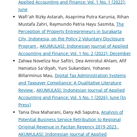
Applied Accounting and Finance: Vol. 1 No. 1 (2022):
June
Wafi'ah Rizky Astarah, Asaprima Putra Karunia, Rihan
Mustafa Zahri, Raymundo Patria Hayu Sasmita,
The
Perception of Property Entrepreneurs in Surakarta
City, Indonesia, on the Policy 2 Voluntary Disclosure
Program
,
AKUMULASI: Indonesian Journal of Applied
Accounting and Finance: Vol. 1 No. 2 (2022): December
Zahwa Noveliza Nur Safitri, Dea Amirotul Ahlam, Afif
Haniatus Sa'diyah, Yuni Sukandani, Yohanes
Billarminus Mau,
Digital Tax Administration Systems
and Taxpayer Compliance: A Qualitative Literature
Review
,
AKUMULASI: Indonesian Journal of Applied
Accounting and Finance: Vol. 5 No. 1 (2026): June (In
Press)
Tania Diva Maharani, Dany Adi Saputra,
Analysis of
Potential Business Service Retribution to Regional
Original Revenue in Pacitan Regency 2019-2023
,
AKUMULASI: Indonesian Journal of Applied