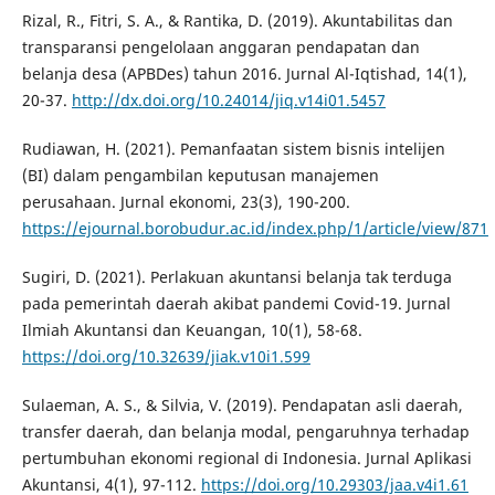
Rizal, R., Fitri, S. A., & Rantika, D. (2019). Akuntabilitas dan
transparansi pengelolaan anggaran pendapatan dan
belanja desa (APBDes) tahun 2016. Jurnal Al-Iqtishad, 14(1),
20-37.
http://dx.doi.org/10.24014/jiq.v14i01.5457
Rudiawan, H. (2021). Pemanfaatan sistem bisnis intelijen
(BI) dalam pengambilan keputusan manajemen
perusahaan. Jurnal ekonomi, 23(3), 190-200.
https://ejournal.borobudur.ac.id/index.php/1/article/view/871
Sugiri, D. (2021). Perlakuan akuntansi belanja tak terduga
pada pemerintah daerah akibat pandemi Covid-19. Jurnal
Ilmiah Akuntansi dan Keuangan, 10(1), 58-68.
https://doi.org/10.32639/jiak.v10i1.599
Sulaeman, A. S., & Silvia, V. (2019). Pendapatan asli daerah,
transfer daerah, dan belanja modal, pengaruhnya terhadap
pertumbuhan ekonomi regional di Indonesia. Jurnal Aplikasi
Akuntansi, 4(1), 97-112.
https://doi.org/10.29303/jaa.v4i1.61