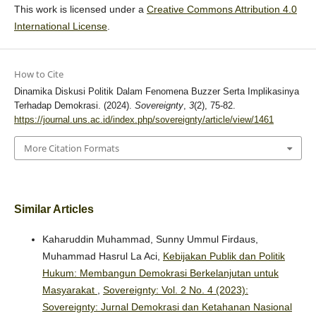
This work is licensed under a
Creative Commons Attribution 4.0
International License
.
How to Cite
Dinamika Diskusi Politik Dalam Fenomena Buzzer Serta Implikasinya
Terhadap Demokrasi. (2024).
Sovereignty
,
3
(2), 75-82.
https://journal.uns.ac.id/index.php/sovereignty/article/view/1461
More Citation Formats
Similar Articles
Kaharuddin Muhammad, Sunny Ummul Firdaus,
Muhammad Hasrul La Aci,
Kebijakan Publik dan Politik
Hukum: Membangun Demokrasi Berkelanjutan untuk
Masyarakat
,
Sovereignty: Vol. 2 No. 4 (2023):
Sovereignty: Jurnal Demokrasi dan Ketahanan Nasional