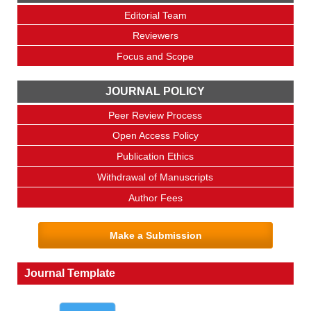
Editorial Team
Reviewers
Focus and Scope
JOURNAL POLICY
Peer Review Process
Open Access Policy
Publication Ethics
Withdrawal of Manuscripts
Author Fees
Make a Submission
Journal Template