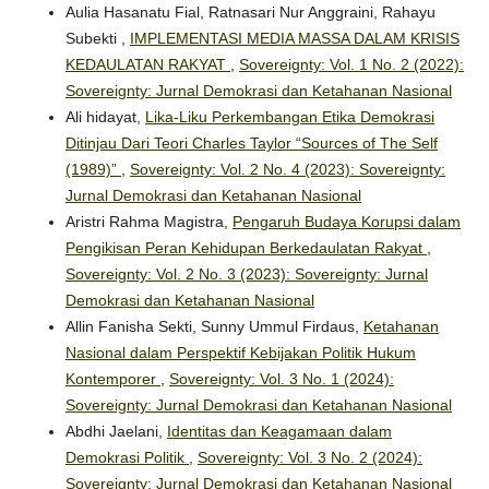
Aulia Hasanatu Fial, Ratnasari Nur Anggraini, Rahayu
Subekti ,
IMPLEMENTASI MEDIA MASSA DALAM KRISIS
KEDAULATAN RAKYAT
,
Sovereignty: Vol. 1 No. 2 (2022):
Sovereignty: Jurnal Demokrasi dan Ketahanan Nasional
Ali hidayat,
Lika-Liku Perkembangan Etika Demokrasi
Ditinjau Dari Teori Charles Taylor “Sources of The Self
(1989)”
,
Sovereignty: Vol. 2 No. 4 (2023): Sovereignty:
Jurnal Demokrasi dan Ketahanan Nasional
Aristri Rahma Magistra,
Pengaruh Budaya Korupsi dalam
Pengikisan Peran Kehidupan Berkedaulatan Rakyat
,
Sovereignty: Vol. 2 No. 3 (2023): Sovereignty: Jurnal
Demokrasi dan Ketahanan Nasional
Allin Fanisha Sekti, Sunny Ummul Firdaus,
Ketahanan
Nasional dalam Perspektif Kebijakan Politik Hukum
Kontemporer
,
Sovereignty: Vol. 3 No. 1 (2024):
Sovereignty: Jurnal Demokrasi dan Ketahanan Nasional
Abdhi Jaelani,
Identitas dan Keagamaan dalam
Demokrasi Politik
,
Sovereignty: Vol. 3 No. 2 (2024):
Sovereignty: Jurnal Demokrasi dan Ketahanan Nasional