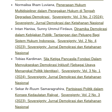
Normalisa Ilham Luviana,
Penerapan Hukum
Multidisipliner dalam Penegakan Hukum di Tengah
Degradasi Demokrasi
,
Sovereignty: Vol. 3 No. 2 (2024):
Sovereignty: Jurnal Demokrasi dan Ketahanan Nasional
Intan Hanisa, Sunny Ummul Firdaus,
Dinamika Demokrasi
dalam Kebijakan Publik: Tantangan dan Peluang Bagi
Sistem Hukum Indonesia
,
Sovereignty: Vol. 2 No. 4
(2023): Sovereignty: Jurnal Demokrasi dan Ketahanan
Nasional
Tobias Kardiman,
Sila Ketiga Pancasila Fondasi Dalam
Menyukseskan Demokrasi Inklusif (Sebagai Upaya
Menangkal Politik Identitas)
,
Sovereignty: Vol. 3 No. 1
(2024): Sovereignty: Jurnal Demokrasi dan Ketahanan
Nasional
Sekar Ar-Ruum Samaragrahira,
Partisipasi Politik dalam
Konsep Kedaulatan Rakyat
,
Sovereignty: Vol. 2 No. 3
(2023): Sovereignty: Jurnal Demokrasi dan Ketahanan
Nasional