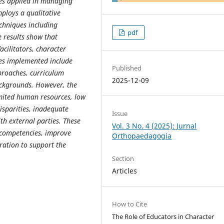
ies applied in managing
mploys a qualitative
echniques including
pdf
e results
show that
acilitators, character
ies implemented include
Published
proaches, curriculum
2025-12-09
ckgrounds. However, the
limited human
resources, low
sparities, inadequate
Issue
ith external parties. These
Vol. 3 No. 4 (2025): Jurnal
 competencies, improve
Orthopaedagogia
ration to support the
Section
Articles
How to Cite
The Role of Educators in Character