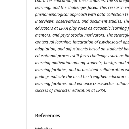
character education for these students, the strateg
learning,
and the challenges faced. This research e
phenomenological approach with
data collection t
interviews, observations, and document studies. Th
educators at LPKA play roles as academic learning f
mentors, and
psychosocial motivators. The strateg
contextual learning, integration of
psychosocial ap
adaptation, and adjustments based on students'
ba
educational process still faces challenges such as 
learning motivation among students, background di
learning
facilities, and inconsistent collaboration w
findings indicate the need to
strengthen educators'
learning facilities, and enhance cross-sector
collabo
success of character education at LPKA.
References
Website: