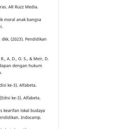
aras. AR Ruzz Media.
dik moral anak bangsa
i.
, dkk. (2023). Pendidikan
., A. D., O. S., & Meir, D.
rhadapan dengan hukum
.
isi ke-3). Alfabeta.
Edisi ke-3). Alfabeta.
is kearifan lokal budaya
endidikan. Indocamp.