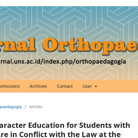
bmissions
Archives
Contact
User
hopaedagogia
/
Articles
haracter Education for
Students with
re in Conflict
with the Law at the