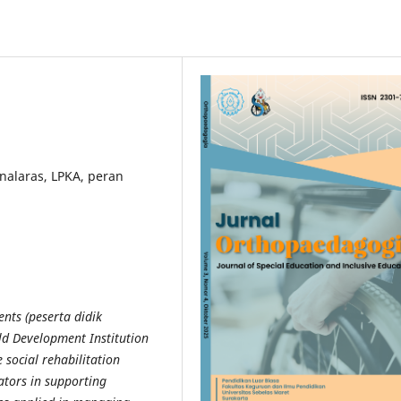
unalaras, LPKA, peran
nts (peserta didik
ild Development Institution
e social rehabilitation
ators in
supporting