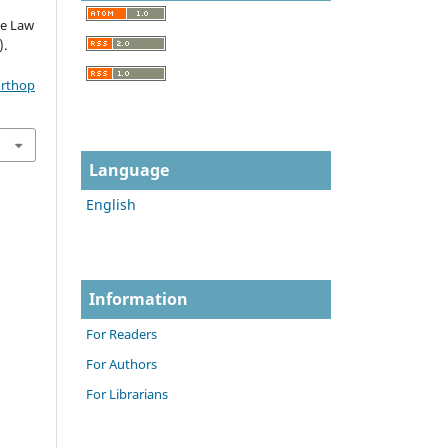
he Law
).
orthop
Language
English
Information
For Readers
For Authors
For Librarians