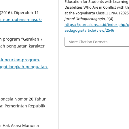
Education for Students with Learning
Disabilities Who Are in Conflict with t
2016). Diperoleh 11
at the Yogyakarta Class II LPKA. (2025
Jurnal Orthopaedagogia
,
3
(4).
asih-berpotensi-masuk-
https://journal.uns.ac.id/index.php/
aedagogia/article/view/2546
an program “Gerakan 7
More Citation Formats
kah penguatan karakter
n-luncurkan-program-
agai-langkah-penguatan-
donesia Nomor 20 Tahun
ta: Pemerintah Republik
n Hak Asasi Manusia