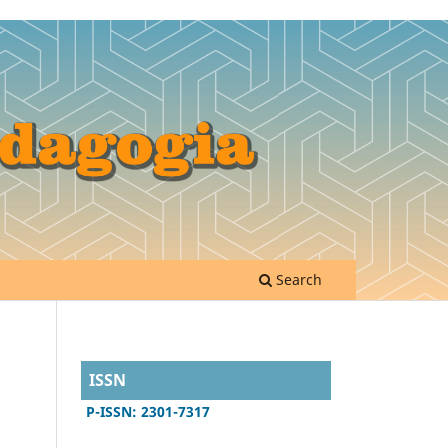
Search
ISSN
P-ISSN: 2301-7317