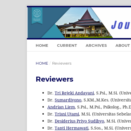
HOME
CURRENT
ARCHIVES
ABOUT
HOME
/
Reviewers
Reviewers
Dr.
Tri Rejeki Andayani
, S.Psi., M.Si. (Uni
Dr.
Sumardiyono
, S.KM.,M.Kes. (Universit
Andrian Liem
, S.Psi., M.Psi., Psikolog., 
Dr.
Trisni Utami
, M.Si. (Universitas Sebela
Dr.
Desiderius Priyo Sudibyo
, M.Si. (Unive
Dr.
Tanti Hermawati
, S.Sos., M.Si. (Unive