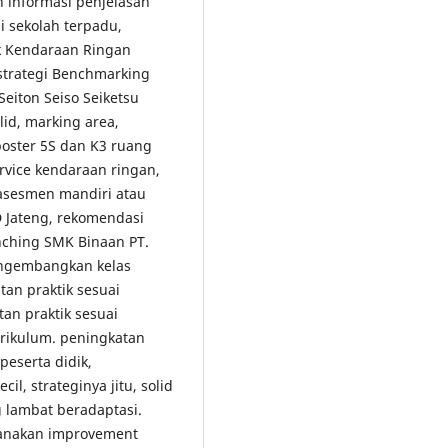
 informasi penjelasan
i sekolah terpadu,
k Kendaraan Ringan
strategi Benchmarking
Seiton Seiso Seiketsu
id, marking area,
poster 5S dan K3 ruang
ervice kendaraan ringan,
 asesmen mandiri atau
D Jateng, rekomendasi
ching SMK Binaan PT.
engembangkan kelas
tan praktik sesuai
tan praktik sesuai
kurikulum. peningkatan
peserta didik,
l, strateginya jitu, solid
lambat beradaptasi.
ksanakan improvement