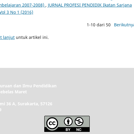
mbelajaran 2007-2008)
,
JURNAL PROFESI PENDIDIK Ikatan Sarjana
Vol 3 No 1 (2016)
1-10 dari 50
Berikutny
t lanjut
untuk artikel ini.
guruan dan Ilmu Pendidikan
Sebelas Maret
ami 36 A, Surakarta, 57126
9