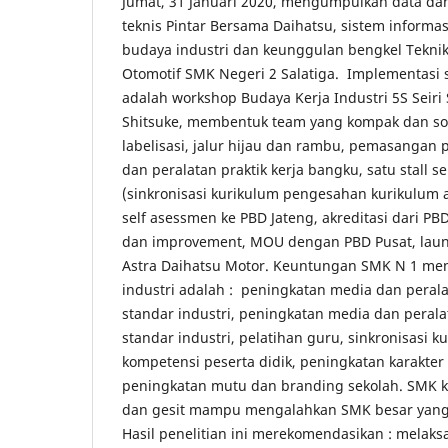
Jumat, 31 Januari 2020, mengumpulkan data dan
teknis Pintar Bersama Daihatsu, sistem informas
budaya industri dan keunggulan bengkel Tekni
Otomotif SMK Negeri 2 Salatiga. Implementasi 
adalah workshop Budaya Kerja Industri 5S Seiri 
Shitsuke, membentuk team yang kompak dan sol
labelisasi, jalur hijau dan rambu, pemasangan 
dan peralatan praktik kerja bangku, satu stall s
(sinkronisasi kurikulum pengesahan kurikulum
self asessmen ke PBD Jateng, akreditasi dari PB
dan improvement, MOU dengan PBD Pusat, laun
Astra Daihatsu Motor. Keuntungan SMK N 1 m
industri adalah : peningkatan media dan perala
standar industri, peningkatan media dan perala
standar industri, pelatihan guru, sinkronisasi 
kompetensi peserta didik, peningkatan karakter 
peningkatan mutu dan branding sekolah. SMK keci
dan gesit mampu mengalahkan SMK besar yang 
Hasil penelitian ini merekomendasikan : mela