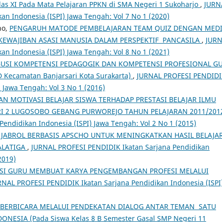
Kelas XI Pada Mata Pelajaran PPKN di SMA Negeri 1 Sukoharjo
,
JURN
an Indonesia (ISPI) Jawa Tengah: Vol 7 No 1 (2020)
no,
PENGARUH MATODE PEMBELAJARAN TEAM QUIZ DENGAN MED
EWAJIBAN ASASI MANUSIA DALAM PERSPEKTIF PANCASILA
,
JUR
an Indonesia (ISPI) Jawa Tengah: Vol 8 No 1 (2021)
USI KOMPETENSI PEDAGOGIK DAN KOMPETENSI PROFESIONAL G
Kecamatan Banjarsari Kota Surakarta)
,
JURNAL PROFESI PENDID
) Jawa Tengah: Vol 3 No 1 (2016)
N MOTIVASI BELAJAR SISWA TERHADAP PRESTASI BELAJAR ILMU
RI 2 LUGOSOBO GEBANG PURWOREJO TAHUN PELAJARAN 2011/20
endidikan Indonesia (ISPI) Jawa Tengah: Vol 2 No 1 (2015)
JABROL BERBASIS APSCHO UNTUK MENINGKATKAN HASIL BELAJA
SALATIGA
,
JURNAL PROFESI PENDIDIK Ikatan Sarjana Pendidikan
2019)
SI GURU MEMBUAT KARYA PENGEMBANGAN PROFESI MELALUI
RNAL PROFESI PENDIDIK Ikatan Sarjana Pendidikan Indonesia (ISPI
BERBICARA MELALUI PENDEKATAN DIALOG ANTAR TEMAN SATU
ESIA (Pada Siswa Kelas 8 B Semester Gasal SMP Negeri 11