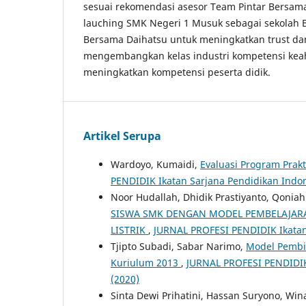
sesuai rekomendasi asesor Team Pintar Bersam
lauching SMK Negeri 1 Musuk sebagai sekolah 
Bersama Daihatsu untuk meningkatkan trust da
mengembangkan kelas industri kompetensi keah
meningkatkan kompetensi peserta didik.
Artikel Serupa
Wardoyo, Kumaidi,
Evaluasi Program Prak
PENDIDIK Ikatan Sarjana Pendidikan Indone
Noor Hudallah, Dhidik Prastiyanto, Qonia
SISWA SMK DENGAN MODEL PEMBELAJARA
LISTRIK
,
JURNAL PROFESI PENDIDIK Ikatan 
Tjipto Subadi, Sabar Narimo,
Model Pembi
Kuriulum 2013
,
JURNAL PROFESI PENDIDIK 
(2020)
Sinta Dewi Prihatini, Hassan Suryono, Wi