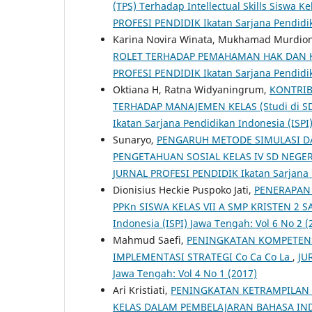
(TPS) Terhadap Intellectual Skills Siswa 
PROFESI PENDIDIK Ikatan Sarjana Pendidik
Karina Novira Winata, Mukhamad Murdio
ROLET TERHADAP PEMAHAMAN HAK DAN K
PROFESI PENDIDIK Ikatan Sarjana Pendidik
Oktiana H, Ratna Widyaningrum,
KONTRIB
TERHADAP MANAJEMEN KELAS (Studi di SD 
Ikatan Sarjana Pendidikan Indonesia (ISPI
Sunaryo,
PENGARUH METODE SIMULASI DA
PENGETAHUAN SOSIAL KELAS IV SD NEGE
JURNAL PROFESI PENDIDIK Ikatan Sarjana P
Dionisius Heckie Puspoko Jati,
PENERAPAN 
PPKn SISWA KELAS VII A SMP KRISTEN 2 
Indonesia (ISPI) Jawa Tengah: Vol 6 No 2 (
Mahmud Saefi,
PENINGKATAN KOMPETEN
IMPLEMENTASI STRATEGI Co Ca Co La
,
JU
Jawa Tengah: Vol 4 No 1 (2017)
Ari Kristiati,
PENINGKATAN KETRAMPILAN 
KELAS DALAM PEMBELAJARAN BAHASA INDON