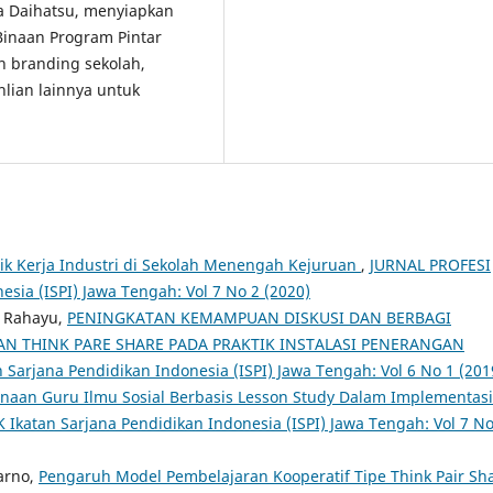
a Daihatsu, menyiapkan
Binaan Program Pintar
n branding sekolah,
lian lainnya untuk
tik Kerja Industri di Sekolah Menengah Kejuruan
,
JURNAL PROFESI
sia (ISPI) Jawa Tengah: Vol 7 No 2 (2020)
h Rahayu,
PENINGKATAN KEMAMPUAN DISKUSI DAN BERBAGI
N THINK PARE SHARE PADA PRAKTIK INSTALASI PENERANGAN
Sarjana Pendidikan Indonesia (ISPI) Jawa Tengah: Vol 6 No 1 (201
naan Guru Ilmu Sosial Berbasis Lesson Study Dalam Implementasi
Ikatan Sarjana Pendidikan Indonesia (ISPI) Jawa Tengah: Vol 7 No
narno,
Pengaruh Model Pembelajaran Kooperatif Tipe Think Pair Sh