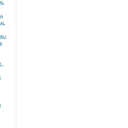
AL
IA
NAL
URU
IK
12
,
R
)