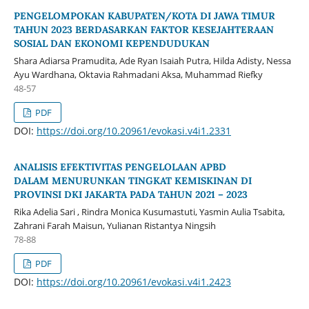
PENGELOMPOKAN KABUPATEN/KOTA DI JAWA TIMUR
TAHUN 2023 BERDASARKAN FAKTOR KESEJAHTERAAN
SOSIAL DAN EKONOMI KEPENDUDUKAN
Shara Adiarsa Pramudita, Ade Ryan Isaiah Putra, Hilda Adisty, Nessa
Ayu Wardhana, Oktavia Rahmadani Aksa, Muhammad Riefky
48-57
PDF
DOI:
https://doi.org/10.20961/evokasi.v4i1.2331
ANALISIS EFEKTIVITAS PENGELOLAAN APBD
DALAM MENURUNKAN TINGKAT KEMISKINAN DI
PROVINSI DKI JAKARTA PADA TAHUN 2021 – 2023
Rika Adelia Sari , Rindra Monica Kusumastuti, Yasmin Aulia Tsabita,
Zahrani Farah Maisun, Yulianan Ristantya Ningsih
78-88
PDF
DOI:
https://doi.org/10.20961/evokasi.v4i1.2423